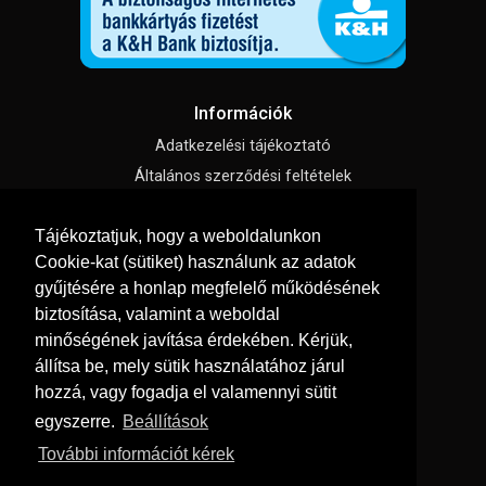
Információk
Adatkezelési tájékoztató
Általános szerződési feltételek
Impresszum
Tájékoztatjuk, hogy a weboldalunkon
Süti beállítások
Cookie-kat (sütiket) használunk az adatok
gyűjtésére a honlap megfelelő működésének
Menü
biztosítása, valamint a weboldal
Hírek, cikkek
minőségének javítása érdekében. Kérjük,
állítsa be, mely sütik használatához járul
Kapcsolat
hozzá, vagy fogadja el valamennyi sütit
Letölthető katalógusok
egyszerre.
Beállítások
Rólunk
További információt kérek
Szállítás és fizetés