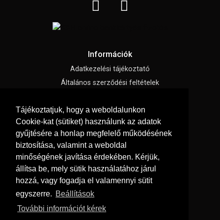
Információk
Adatkezelési tájékoztató
Általános szerződési feltételek
Impresszum
Tájékoztatjuk, hogy a weboldalunkon
Süti beállítások
Cookie-kat (sütiket) használunk az adatok
gyűjtésére a honlap megfelelő működésének
Menü
biztosítása, valamint a weboldal
Hírek, cikkek
minőségének javítása érdekében. Kérjük,
állítsa be, mely sütik használatához járul
Kapcsolat
hozzá, vagy fogadja el valamennyi sütit
Letölthető katalógusok
egyszerre.
Beállítások
Rólunk
További információt kérek
Szállítás és fizetés