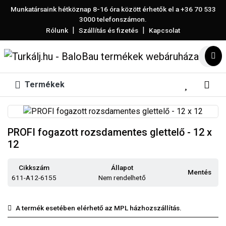
Munkatársaink hétköznap 8-16 óra között érhetők el a
+36 70 533
3000
telefonszámon.
|
|
Rólunk
Szállítás és fizetés
Kapcsolat
Termékek
PROFI fogazott rozsdamentes glettelő - 12 x
12
Cikkszám
Állapot
Mentés
611-A12-6155
Nem rendelhető
A termék esetében elérhető az MPL házhozszállítás.