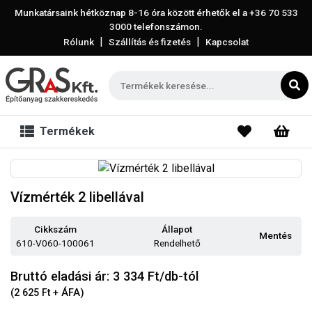
Munkatársaink hétköznap 8-16 óra között érhetők el a
+36 70 533
3000
telefonszámon.
|
|
Rólunk
Szállítás és fizetés
Kapcsolat
Termékek
Vízmérték 2 libellával
Cikkszám
Állapot
Mentés
610-V060-100061
Rendelhető
Bruttó eladási ár: 3 334
Ft/db-tól
(2 625 Ft + ÁFA)