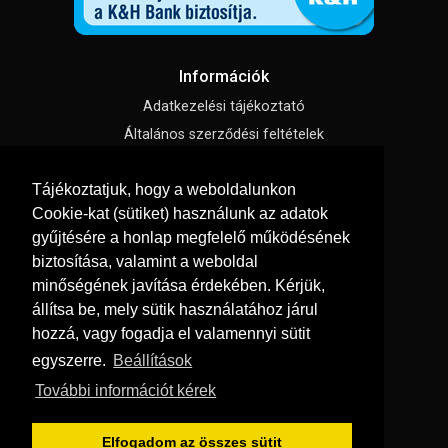
Információk
Adatkezelési tájékoztató
Általános szerződési feltételek
Impresszum
Tájékoztatjuk, hogy a weboldalunkon
Süti beállítások
Cookie-kat (sütiket) használunk az adatok
gyűjtésére a honlap megfelelő működésének
Menü
biztosítása, valamint a weboldal
Hírek, cikkek
minőségének javítása érdekében. Kérjük,
állítsa be, mely sütik használatához járul
Kapcsolat
hozzá, vagy fogadja el valamennyi sütit
Letölthető katalógusok
egyszerre.
Beállítások
Rólunk
További információt kérek
Szállítás és fizetés
Vásárlási feltételek
Elfogadom az összes sütit