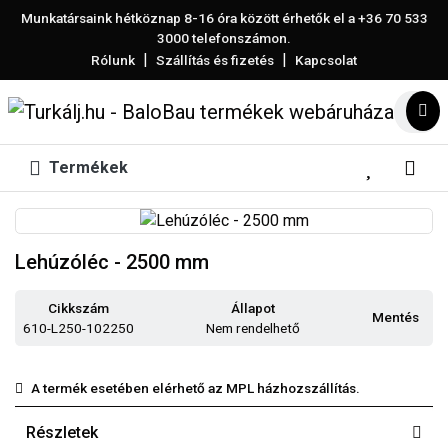
Munkatársaink hétköznap 8-16 óra között érhetők el a
+36 70 533
3000
telefonszámon.
|
|
Rólunk
Szállítás és fizetés
Kapcsolat
Termékek
Lehúzóléc - 2500 mm
Cikkszám
Állapot
Mentés
610-L250-102250
Nem rendelhető
A termék esetében elérhető az MPL házhozszállítás.
Részletek