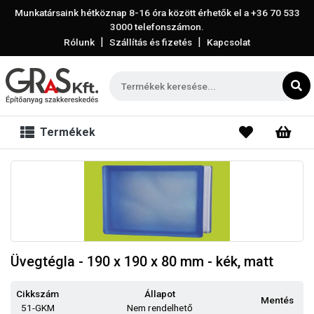
Munkatársaink hétköznap 8-16 óra között érhetők el a
+36 70 533
3000
telefonszámon.
|
|
Rólunk
Szállítás és fizetés
Kapcsolat
Termékek
Üvegtégla - 190 x 190 x 80 mm - kék, matt
Cikkszám
Állapot
Mentés
51-GKM
Nem rendelhető