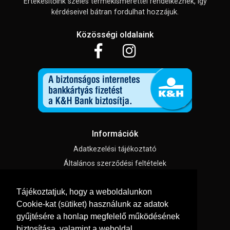
Értékesítőink széles termékismerettel rendelkeznek, így
kérdéseivel bátran fordulhat hozzájuk.
Közösségi oldalaink
Információk
Adatkezelési tájékoztató
Általános szerződési feltételek
Impresszum
Tájékoztatjuk, hogy a weboldalunkon
Süti beállítások
Cookie-kat (sütiket) használunk az adatok
gyűjtésére a honlap megfelelő működésének
Menü
biztosítása, valamint a weboldal