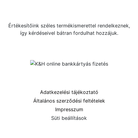
+36 70 533 3000
webshop [kukac] gras.hu
Értékesítőink széles termékismerettel rendelkeznek,
így kérdéseivel bátran fordulhat hozzájuk.
Közösségi oldalaink
Információk
Adatkezelési tájékoztató
Általános szerződési feltételek
Impresszum
Süti beállítások
Menü