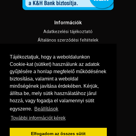
Információk
Adatkezelési tájékoztató
Általános szerződési feltételek
Impresszum
Tájékoztatjuk, hogy a weboldalunkon
Süti beállítások
Cookie-kat (sütiket) használunk az adatok
gyűjtésére a honlap megfelelő működésének
Menü
biztosítása, valamint a weboldal
Hírek, cikkek
minőségének javítása érdekében. Kérjük,
állítsa be, mely sütik használatához járul
Kapcsolat
hozzá, vagy fogadja el valamennyi sütit
Letölthető katalógusok
egyszerre.
Beállítások
Rólunk
További információt kérek
Szállítás és fizetés
Vásárlási feltételek
Elfogadom az összes sütit