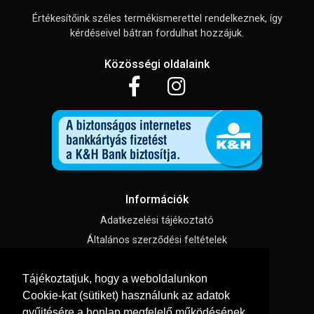
Értékesítőink széles termékismerettel rendelkeznek, így
kérdéseivel bátran fordulhat hozzájuk.
Közösségi oldalaink
Információk
Adatkezelési tájékoztató
Általános szerződési feltételek
Impresszum
Tájékoztatjuk, hogy a weboldalunkon
Süti beállítások
Cookie-kat (sütiket) használunk az adatok
gyűjtésére a honlap megfelelő működésének