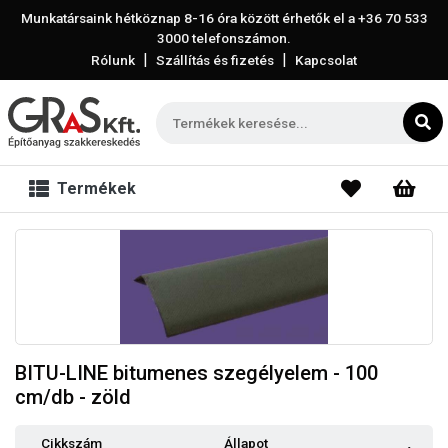
Munkatársaink hétköznap 8-16 óra között érhetők el a
+36 70 533
3000
telefonszámon.
|
|
Rólunk
Szállítás és fizetés
Kapcsolat
Termékek
BITU-LINE bitumenes szegélyelem - 100
cm/db - zöld
Cikkszám
Állapot