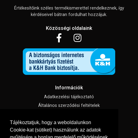
Értékesítőink széles termékismerettel rendelkeznek, így
kérdéseivel bátran fordulhat hozzájuk.
Közösségi oldalaink
Információk
Adatkezelési tájékoztató
Általános szerződési feltételek
Impresszum
Tájékoztatjuk, hogy a weboldalunkon
Süti beállítások
Cookie-kat (sütiket) használunk az adatok
gyűjtésére a honlap megfelelő működésének