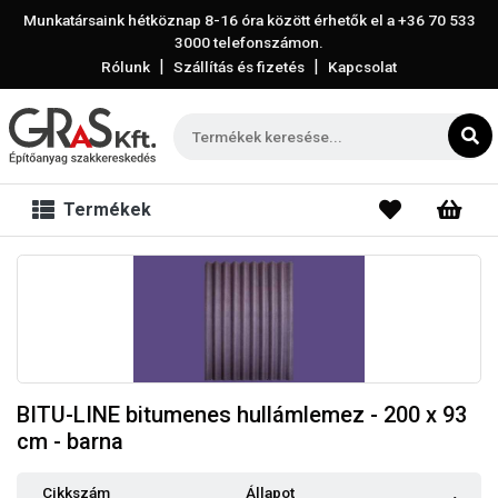
Munkatársaink hétköznap 8-16 óra között érhetők el a
+36 70 533
3000
telefonszámon.
|
|
Rólunk
Szállítás és fizetés
Kapcsolat
Termékek
BITU-LINE bitumenes hullámlemez - 200 x 93
cm - barna
Cikkszám
Állapot