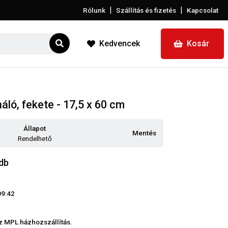
|
|
Rólunk
Szállítás és fizetés
Kapcsolat
Kedvencek
Kosár
ló, fekete - 17,5 x 60 cm
Állapot
Mentés
Rendelhető
db
09:42
z MPL házhozszállítás.