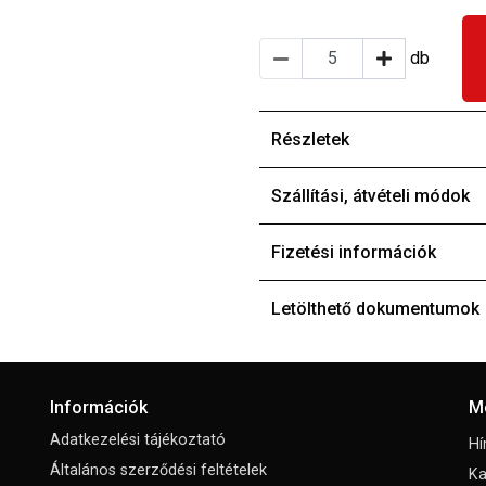
db
Részletek
Szállítási, átvételi módok
Fizetési információk
Letölthető dokumentumok
Információk
M
Adatkezelési tájékoztató
Hí
Általános szerződési feltételek
Ka