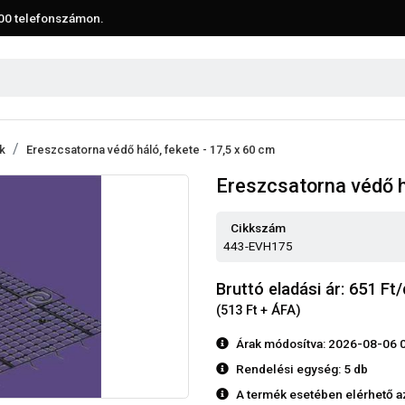
00
telefonszámon.
k
Ereszcsatorna védő háló, fekete - 17,5 x 60 cm
Ereszcsatorna védő há
Cikkszám
443-EVH175
Bruttó eladási ár: 651
Ft/
(513 Ft + ÁFA)
Árak módosítva: 2026-08-06 
Rendelési egység:
5 db
A termék esetében elérhető a