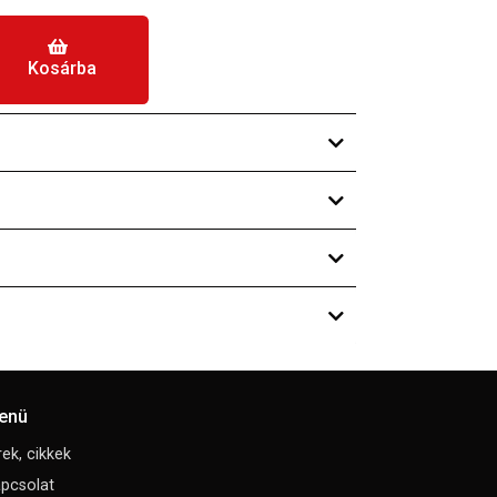
Kosárba
enü
rek, cikkek
pcsolat