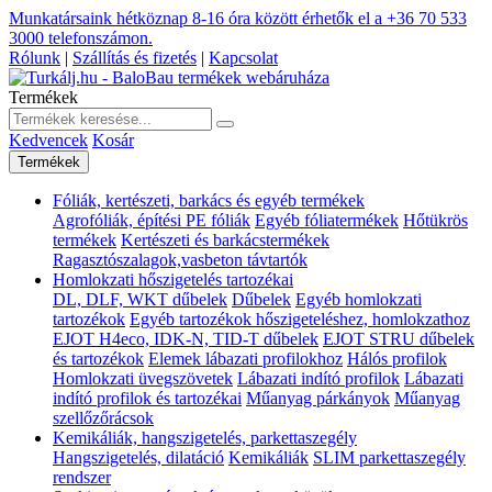
Munkatársaink hétköznap 8-16 óra között érhetők el a
+36 70 533
3000
telefonszámon.
Rólunk
|
Szállítás és fizetés
|
Kapcsolat
Termékek
Kedvencek
Kosár
Termékek
Fóliák, kertészeti, barkács és egyéb termékek
Agrofóliák, építési PE fóliák
Egyéb fóliatermékek
Hőtükrös
termékek
Kertészeti és barkácstermékek
Ragasztószalagok,vasbeton távtartók
Homlokzati hőszigetelés tartozékai
DL, DLF, WKT dűbelek
Dűbelek
Egyéb homlokzati
tartozékok
Egyéb tartozékok hőszigeteléshez, homlokzathoz
EJOT H4eco, IDK-N, TID-T dűbelek
EJOT STRU dűbelek
és tartozékok
Elemek lábazati profilokhoz
Hálós profilok
Homlokzati üvegszövetek
Lábazati indító profilok
Lábazati
indító profilok és tartozékai
Műanyag párkányok
Műanyag
szellőzőrácsok
Kemikáliák, hangszigetelés, parkettaszegély
Hangszigetelés, dilatáció
Kemikáliák
SLIM parkettaszegély
rendszer