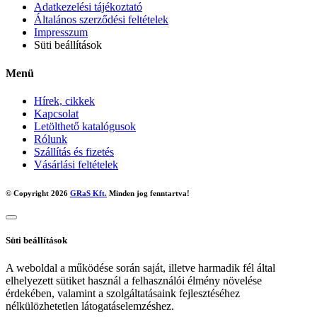
Adatkezelési tájékoztató
Általános szerződési feltételek
Impresszum
Süti beállítások
Menü
Hírek, cikkek
Kapcsolat
Letölthető katalógusok
Rólunk
Szállítás és fizetés
Vásárlási feltételek
© Copyright 2026
GRaS Kft.
Minden jog fenntartva!
Süti beállítások
A weboldal a működése során saját, illetve harmadik fél által
elhelyezett sütiket használ a felhasználói élmény növelése
érdekében, valamint a szolgáltatásaink fejlesztéséhez
nélkülözhetetlen látogatáselemzéshez.