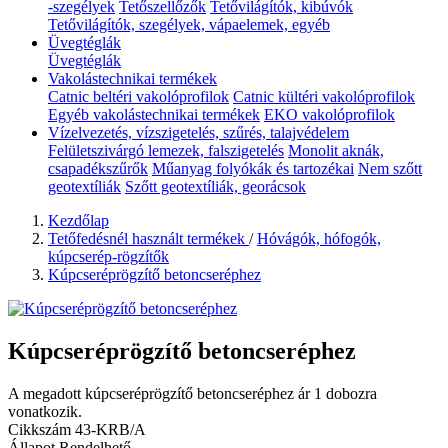
-szegélyek
Tetőszellőzők
Tetővilágítók, kibúvók
Tetővilágítók, szegélyek, vápaelemek, egyéb
Üvegtéglák
Üvegtéglák
Vakolástechnikai termékek
Catnic beltéri vakolóprofilok
Catnic kültéri vakolóprofilok
Egyéb vakolástechnikai termékek
EKO vakolóprofilok
Vízelvezetés, vízszigetelés, szűrés, talajvédelem
Felületszivárgó lemezek, falszigetelés
Monolit aknák,
csapadékszűrők
Műanyag folyókák és tartozékai
Nem szőtt
geotextíliák
Szőtt geotextíliák, georácsok
Kezdőlap
Tetőfedésnél használt termékek
/
Hóvágók, hófogók,
kúpcserép-rögzítők
Kúpcseréprögzítő betoncseréphez
Kúpcseréprögzítő betoncseréphez
A megadott kúpcseréprögzítő betoncseréphez ár 1 dobozra
vonatkozik.
Cikkszám
43-KRB/A
Állapot
Rendelhető