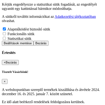
Kérjük engedélyezze a statisztikai sütik fogadását, az engedélyét
ugyanitt egy kattintással bármikor módosíthatja.
A sütikről további információkat az
Adatkezelési tájékoztatóban
olvashat.
Alapműködést biztosító sütik
Funkcionális sütik
Statisztikai sütik
Beállítások mentése
Bezárás
Értesítés
×
Bezárás
Tisztelt Vásárlóink!
×
A webshopunkban szereplő termékek kiszállítása és átvétele 2024.
december 16. és 2025. január 7. között szünetel.
Ez idő alatt beérkező rendelések feldolgozásra kerülnek.