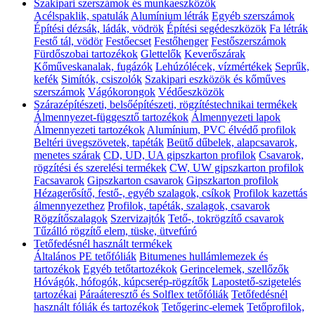
Szakipari szerszámok és munkaeszközök
Acélspaklik, spatulák
Alumínium létrák
Egyéb szerszámok
Építési dézsák, ládák, vödrök
Építési segédeszközök
Fa létrák
Festő tál, vödör
Festőecset
Festőhenger
Festőszerszámok
Fürdőszobai tartozékok
Glettelők
Keverőszárak
Kőműveskanalak, fugázók
Lehúzólécek, vízmértékek
Seprűk,
kefék
Simítók, csiszolók
Szakipari eszközök és kőműves
szerszámok
Vágókorongok
Védőeszközök
Szárazépítészeti, belsőépítészeti, rögzítéstechnikai termékek
Álmennyezet-függesztő tartozékok
Álmennyezeti lapok
Álmennyezeti tartozékok
Alumínium, PVC élvédő profilok
Beltéri üvegszövetek, tapéták
Beütő dűbelek, alapcsavarok,
menetes szárak
CD, UD, UA gipszkarton profilok
Csavarok,
rögzítési és szerelési termékek
CW, UW gipszkarton profilok
Facsavarok
Gipszkarton csavarok
Gipszkarton profilok
Hézagerősítő, festő-, egyéb szalagok, csíkok
Profilok kazettás
álmennyezethez
Profilok, tapéták, szalagok, csavarok
Rögzítőszalagok
Szervizajtók
Tető-, tokrögzítő csavarok
Tűzálló rögzítő elem, tüske, ütvefúró
Tetőfedésnél használt termékek
Általános PE tetőfóliák
Bitumenes hullámlemezek és
tartozékok
Egyéb tetőtartozékok
Gerincelemek, szellőzők
Hóvágók, hófogók, kúpcserép-rögzítők
Lapostető-szigetelés
tartozékai
Páraáteresztő és Solflex tetőfóliák
Tetőfedésnél
használt fóliák és tartozékok
Tetőgerinc-elemek
Tetőprofilok,