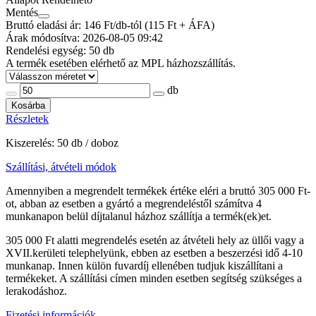
Mentés
Bruttó eladási ár: 146
Ft/db-tól
(115 Ft + ÁFA)
Árak módosítva: 2026-08-05 09:42
Rendelési egység:
50 db
A termék esetében elérhető az MPL házhozszállítás.
db
Kosárba
Részletek
Kiszerelés: 50 db / doboz
Szállítási, átvételi módok
Amennyiben a megrendelt termékek értéke eléri a bruttó 305 000 Ft-
ot, abban az esetben a gyártó a megrendeléstől számítva 4
munkanapon belül díjtalanul házhoz szállítja a termék(ek)et.
305 000 Ft alatti megrendelés esetén az átvételi hely az üllői vagy a
XVII.kerületi telephelyünk, ebben az esetben a beszerzési idő 4-10
munkanap. Innen külön fuvardíj ellenében tudjuk kiszállítani a
termékeket. A szállítási címen minden esetben segítség szükséges a
lerakodáshoz.
Fizetési információk