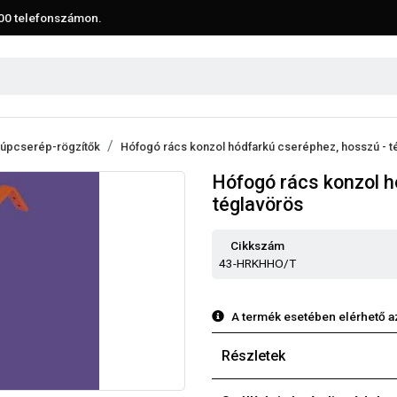
00
telefonszámon.
kúpcserép-rögzítők
Hófogó rács konzol hódfarkú cseréphez, hosszú - t
Hófogó rács konzol h
téglavörös
Cikkszám
43-HRKHHO/T
A termék esetében elérhető a
Részletek