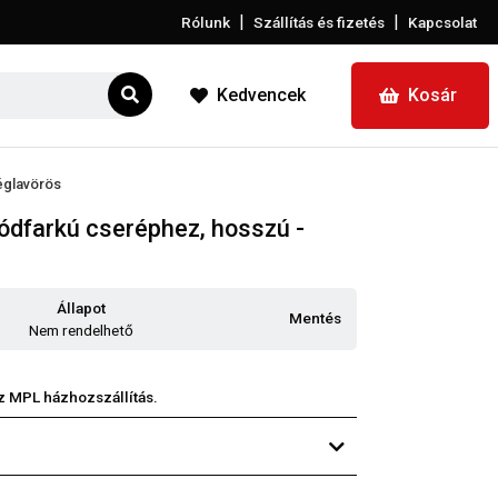
|
|
Rólunk
Szállítás és fizetés
Kapcsolat
Kedvencek
Kosár
églavörös
ódfarkú cseréphez, hosszú -
Állapot
Mentés
Nem rendelhető
z MPL házhozszállítás.