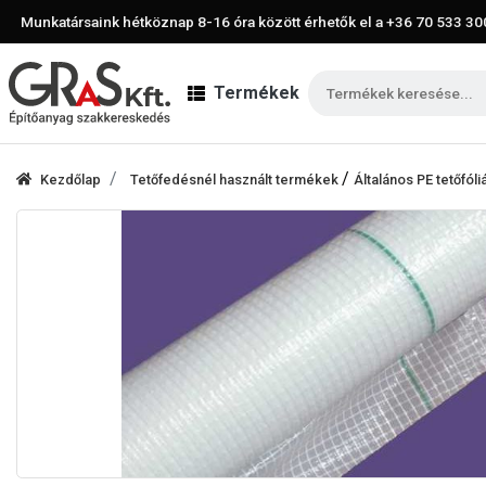
Munkatársaink hétköznap 8-16 óra között érhetők el a
+36 70 533 30
Termékek
/
Kezdőlap
Tetőfedésnél használt termékek
Általános PE tetőfóli