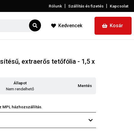
|
|
Rólunk
Szállítás és fizetés
Kapcsolat
Kedvencek
Kosár
ítésű, extraerős tetőfólia - 1,5 x
Állapot
Mentés
Nem rendelhető
z MPL házhozszállítás.