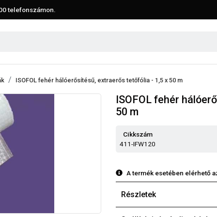
00
telefonszámon.
ák
ISOFOL fehér hálóerősítésű, extraerős tetőfólia - 1,5 x 50 m
ISOFOL fehér hálóerős
50 m
Cikkszám
411-IFW120
A termék esetében elérhető a
Részletek