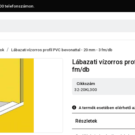
00
telefonszámon.
lok
Lábazati vízorros profil PVC bevonattal - 20 mm - 3 fm/db
Lábazati vízorros pro
fm/db
Cikkszám
32-20KL300
A termék esetében elérhető a
Részletek