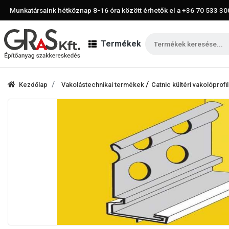
Munkatársaink hétköznap 8-16 óra között érhetők el a
+36 70 533 30
Termékek
/
Kezdőlap
Vakolástechnikai termékek
Catnic kültéri vakolóprofi