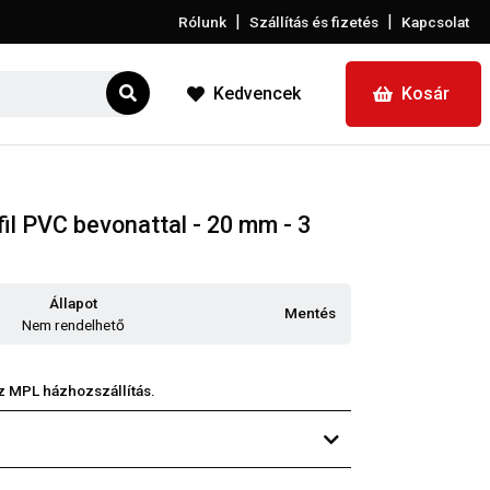
|
|
Rólunk
Szállítás és fizetés
Kapcsolat
Kedvencek
Kosár
fil PVC bevonattal - 20 mm - 3
Állapot
Mentés
Nem rendelhető
z MPL házhozszállítás.