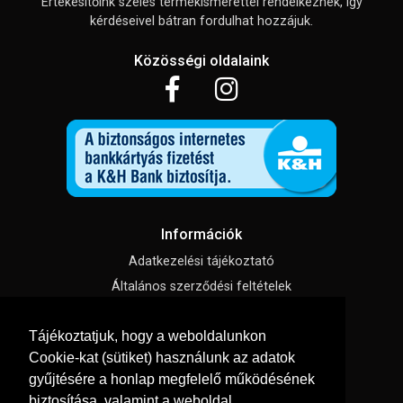
Értékesítőink széles termékismerettel rendelkeznek, így
kérdéseivel bátran fordulhat hozzájuk.
Közösségi oldalaink
Információk
Adatkezelési tájékoztató
Általános szerződési feltételek
Impresszum
Tájékoztatjuk, hogy a weboldalunkon
Süti beállítások
Cookie-kat (sütiket) használunk az adatok
gyűjtésére a honlap megfelelő működésének
Menü
biztosítása, valamint a weboldal