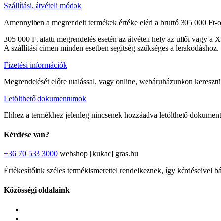
Szállítási, átvételi módok
Amennyiben a megrendelt termékek értéke eléri a bruttó 305 000 Ft-ot
305 000 Ft alatti megrendelés esetén az átvételi hely az üllői vagy a 
A szállítási címen minden esetben segítség szükséges a lerakodáshoz.
Fizetési információk
Megrendelését előre utalással, vagy online, webáruházunkon keresztül 
Letölthető dokumentumok
Ehhez a termékhez jelenleg nincsenek hozzáadva letölthető dokumen
Kérdése van?
+36 70 533 3000
webshop [kukac] gras.hu
Értékesítőink széles termékismerettel rendelkeznek, így kérdéseivel b
Közösségi oldalaink