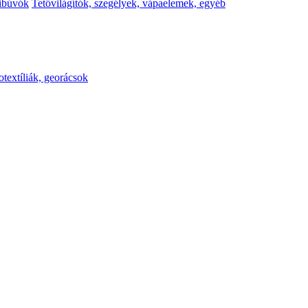
kibúvók
Tetővilágítók, szegélyek, vápaelemek, egyéb
otextíliák, georácsok