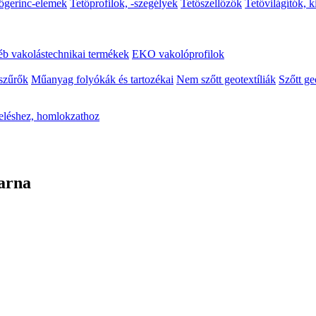
őgerinc-elemek
Tetőprofilok, -szegélyek
Tetőszellőzők
Tetővilágítók, 
b vakolástechnikai termékek
EKO vakolóprofilok
szűrők
Műanyag folyókák és tartozékai
Nem szőtt geotextíliák
Szőtt ge
eléshez, homlokzathoz
arna