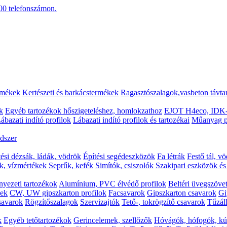
00
telefonszámon.
rmékek
Kertészeti és barkácstermékek
Ragasztószalagok,vasbeton távta
k
Egyéb tartozékok hőszigeteléshez, homlokzathoz
EJOT H4eco, IDK-
ábazati indító profilok
Lábazati indító profilok és tartozékai
Műanyag p
dszer
tési dézsák, ládák, vödrök
Építési segédeszközök
Fa létrák
Festő tál, v
k, vízmértékek
Seprűk, kefék
Simítók, csiszolók
Szakipari eszközök é
yezeti tartozékok
Alumínium, PVC élvédő profilok
Beltéri üvegszövet
kek
CW, UW gipszkarton profilok
Facsavarok
Gipszkarton csavarok
Gi
csavarok
Rögzítőszalagok
Szervizajtók
Tető-, tokrögzítő csavarok
Tűzáll
k
Egyéb tetőtartozékok
Gerincelemek, szellőzők
Hóvágók, hófogók, kú