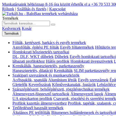
Munkatársaink hétköznap 8-16 óra között érhetők el a
+36 70 533 30
Rólunk
|
Szállítás és fizetés
|
Kapcsolat
Termékek
Kedvencek
Kosár
Termékek
Fóliák, kertészeti, barkács és egyéb termékek
Agrofóliák, építési PE fóliák
Egyéb fóliatermékek
Hőtükrös te
Homlokzati hőszigetelés tartozékai
DL, DLF, WKT dűbelek
Dűbelek
Egyéb homlokzati tartozéko
lábazati profilokhoz
Hálós profilok
Homlokzati üvegszövetek
L
Kemikáliák, hangszigetelés, parkettaszegély
Hangszigetelés, dilatáció
Kemikáliák
SLIM parkettaszegély ren
Szakipari szerszámok és munkaeszközök
Acélspaklik, spatulák
Alumínium létrák
Egyéb szerszámok
Épí
Glettelők
Keverőszárak
Kőműveskanalak, fugázók
Lehúzóléce
Szárazépítészeti, belsőépítészeti, rögzítéstechnikai termékek
Álmennyezet-függesztő tartozékok
Álmennyezeti lapok
Álmenn
UA gipszkarton profilok
Csavarok, rögzítési és szerelési termé
Profilok kazettás álmennyezethez
Profilok, tapéták, szalagok, 
Tetőfedésnél használt termékek
Általános PE tetőfóliák
Bitumenes hullámlemezek és tartozéko