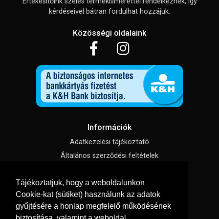
Értékesítőink széles termékismerettel rendelkeznek, így
kérdéseivel bátran fordulhat hozzájuk.
Közösségi oldalaink
Információk
Adatkezelési tájékoztató
Általános szerződési feltételek
Impresszum
Tájékoztatjuk, hogy a weboldalunkon
Süti beállítások
Cookie-kat (sütiket) használunk az adatok
gyűjtésére a honlap megfelelő működésének
Menü
biztosítása, valamint a weboldal