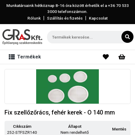
Munkatársaink hétköznap 8-16 óra között érhetők el a
+36 70 533
3000
telefonszámon.
|
|
Rólunk
Szállítás és fizetés
Kapcsolat
Termékek
Fix szellőzőrács, fehér kerek - O 140 mm
Cikkszám
Állapot
Mentés
252-STFSZR140
Nem rendelhető