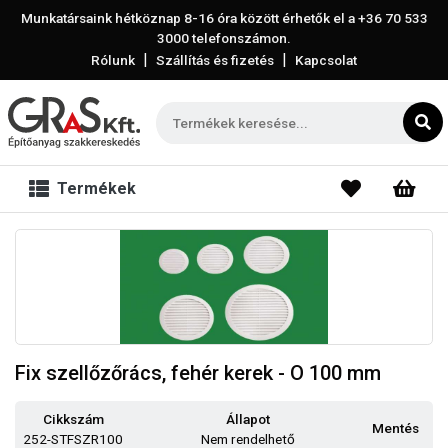
Munkatársaink hétköznap 8-16 óra között érhetők el a
+36 70 533
3000
telefonszámon.
|
|
Rólunk
Szállítás és fizetés
Kapcsolat
Termékek
Fix szellőzőrács, fehér kerek - O 100 mm
Cikkszám
Állapot
Mentés
252-STFSZR100
Nem rendelhető