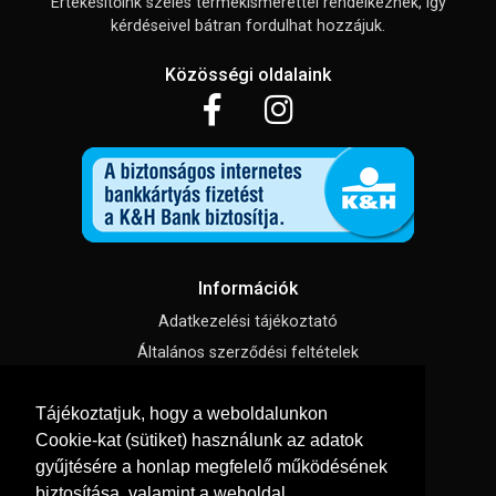
Értékesítőink széles termékismerettel rendelkeznek, így
kérdéseivel bátran fordulhat hozzájuk.
Közösségi oldalaink
Információk
Adatkezelési tájékoztató
Általános szerződési feltételek
Impresszum
Tájékoztatjuk, hogy a weboldalunkon
Süti beállítások
Cookie-kat (sütiket) használunk az adatok
gyűjtésére a honlap megfelelő működésének
Menü
biztosítása, valamint a weboldal