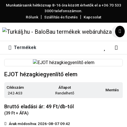
Munkatársaink hétköznap 8-16 óra között érhetők el a
+36 70 533
3000
telefonszámon.
|
|
Rólunk
Szállítás és fizetés
Kapcsolat
Termékek
EJOT hézagkiegyenlítő elem
Cikkszám
Állapot
Mentés
242-AS3
Rendelhető
Bruttó eladási ár: 49
Ft/db-tól
(39 Ft + ÁFA)
Árak módosítva: 2026-08-07 09:42