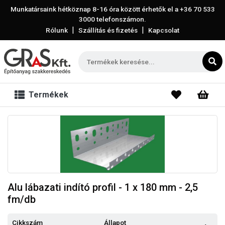
Munkatársaink hétköznap 8-16 óra között érhetők el a
+36 70 533
3000
telefonszámon.
|
|
Rólunk
Szállítás és fizetés
Kapcsolat
Termékek
Alu lábazati indító profil - 1 x 180 mm - 2,5
fm/db
Cikkszám
Állapot