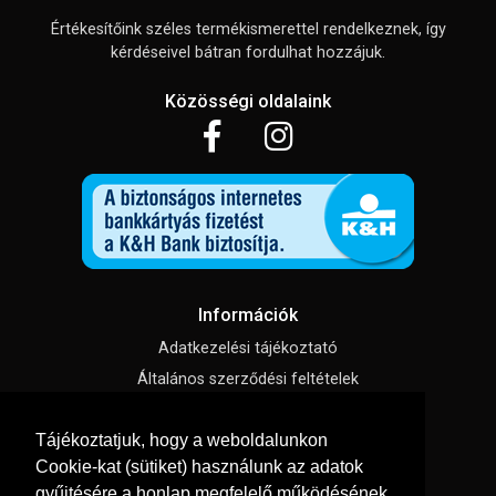
Értékesítőink széles termékismerettel rendelkeznek, így
kérdéseivel bátran fordulhat hozzájuk.
Közösségi oldalaink
Információk
Adatkezelési tájékoztató
Általános szerződési feltételek
Impresszum
Tájékoztatjuk, hogy a weboldalunkon
Süti beállítások
Cookie-kat (sütiket) használunk az adatok
gyűjtésére a honlap megfelelő működésének