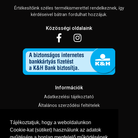
Értékesítőink széles termékismerettel rendelkeznek, így
kérdéseivel bátran fordulhat hozzájuk.
Közösségi oldalaink
Információk
Adatkezelési tájékoztató
Általános szerződési feltételek
Impresszum
Tájékoztatjuk, hogy a weboldalunkon
Süti beállítások
Cookie-kat (sütiket) használunk az adatok
gyűjtésére a honlap megfelelő működésének