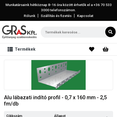
Munkatársaink hétköznap 8-16 óra között érhetők el a
+36 70 533
3000
telefonszámon.
|
|
Rólunk
Szállítás és fizetés
Kapcsolat
Termékek
Alu lábazati indító profil - 0,7 x 160 mm - 2,5
fm/db
Cikkszám
Állapot