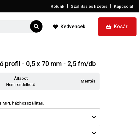
|
|
Rólunk
Szállítás és fizetés
Kapcsolat
Kedvencek
Kosár
ó profil - 0,5 x 70 mm - 2,5 fm/db
Állapot
Mentés
Nem rendelhető
z MPL házhozszállítás.