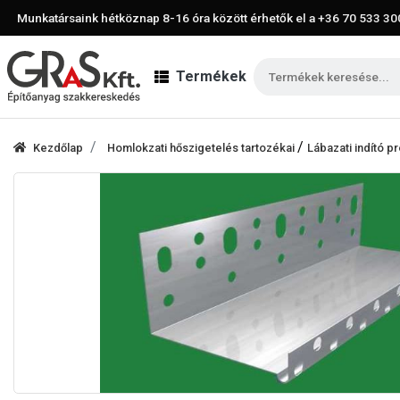
Munkatársaink hétköznap 8-16 óra között érhetők el a
+36 70 533 30
Termékek
/
Kezdőlap
Homlokzati hőszigetelés tartozékai
Lábazati indító pr