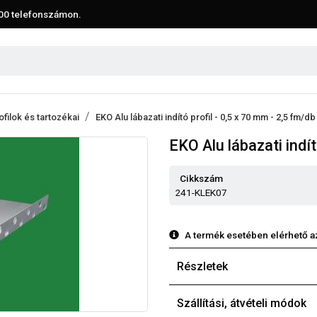
00
telefonszámon.
ofilok és tartozékai
EKO Alu lábazati indító profil - 0,5 x 70 mm - 2,5 fm/db
EKO Alu lábazati indít
Cikkszám
241-KLEK07
A termék esetében elérhető a
Részletek
Szállítási, átvételi módok