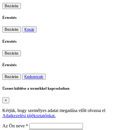
Bezárás
Értesítés
Bezárás
Kosár
Értesítés
Bezárás
Értesítés
Bezárás
Kedvencek
Üzenet küldése a termékkel kapcsolatban
×
Kérjük, hogy személyes adatai megadása előtt olvassa el
Adatkezelési tájékoztatónkat.
Az Ön neve *