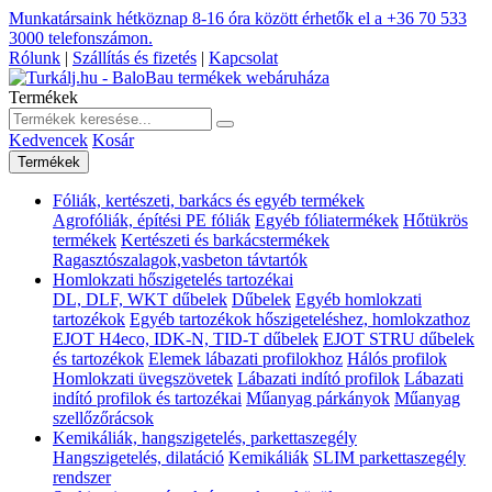
Munkatársaink hétköznap 8-16 óra között érhetők el a
+36 70 533
3000
telefonszámon.
Rólunk
|
Szállítás és fizetés
|
Kapcsolat
Termékek
Kedvencek
Kosár
Termékek
Fóliák, kertészeti, barkács és egyéb termékek
Agrofóliák, építési PE fóliák
Egyéb fóliatermékek
Hőtükrös
termékek
Kertészeti és barkácstermékek
Ragasztószalagok,vasbeton távtartók
Homlokzati hőszigetelés tartozékai
DL, DLF, WKT dűbelek
Dűbelek
Egyéb homlokzati
tartozékok
Egyéb tartozékok hőszigeteléshez, homlokzathoz
EJOT H4eco, IDK-N, TID-T dűbelek
EJOT STRU dűbelek
és tartozékok
Elemek lábazati profilokhoz
Hálós profilok
Homlokzati üvegszövetek
Lábazati indító profilok
Lábazati
indító profilok és tartozékai
Műanyag párkányok
Műanyag
szellőzőrácsok
Kemikáliák, hangszigetelés, parkettaszegély
Hangszigetelés, dilatáció
Kemikáliák
SLIM parkettaszegély
rendszer