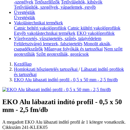
-szegélyek
Tetőszellőzők
Tetővilágítók, kibúvók
Tetővilágítók, szegélyek, vápaelemek, egyéb
Üvegtéglák
Üvegtéglák
Vakolástechnikai termékek
Catnic beltéri vakolóprofilok
Catnic kültéri vakolóprofilok
Egyéb vakolástechnikai termékek
EKO vakolóprofilok
Vízelvezetés, vízszigetelés, szűrés, talajvédelem
Felületszivárgó lemezek, falszigetelés
Monolit aknák,
csapadékszűrők
Műanyag folyókák és tartozékai
Nem szőtt
geotextíliák
Szőtt geotextíliák, georácsok
Kezdőlap
Homlokzati hőszigetelés tartozékai
/
Lábazati indító profilok
és tartozékai
EKO Alu lábazati indító profil - 0,5 x 50 mm - 2,5 fm/db
EKO Alu lábazati indító profil - 0,5 x 50
mm - 2,5 fm/db
A megadott EKO Alu lábazati indító profil ár 1 kötegre vonatkozik.
Cikkszám
241-KLEK05