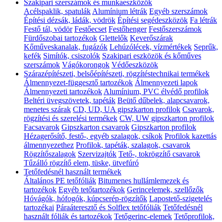
Szakipari szerszámok és munkaeszközök
Acélspaklik, spatulák
Alumínium létrák
Egyéb szerszámok
Építési dézsák, ládák, vödrök
Építési segédeszközök
Fa létrák
Festő tál, vödör
Festőecset
Festőhenger
Festőszerszámok
Fürdőszobai tartozékok
Glettelők
Keverőszárak
Kőműveskanalak, fugázók
Lehúzólécek, vízmértékek
Seprűk,
kefék
Simítók, csiszolók
Szakipari eszközök és kőműves
szerszámok
Vágókorongok
Védőeszközök
Szárazépítészeti, belsőépítészeti, rögzítéstechnikai termékek
Álmennyezet-függesztő tartozékok
Álmennyezeti lapok
Álmennyezeti tartozékok
Alumínium, PVC élvédő profilok
Beltéri üvegszövetek, tapéták
Beütő dűbelek, alapcsavarok,
menetes szárak
CD, UD, UA gipszkarton profilok
Csavarok,
rögzítési és szerelési termékek
CW, UW gipszkarton profilok
Facsavarok
Gipszkarton csavarok
Gipszkarton profilok
Hézagerősítő, festő-, egyéb szalagok, csíkok
Profilok kazettás
álmennyezethez
Profilok, tapéták, szalagok, csavarok
Rögzítőszalagok
Szervizajtók
Tető-, tokrögzítő csavarok
Tűzálló rögzítő elem, tüske, ütvefúró
Tetőfedésnél használt termékek
Általános PE tetőfóliák
Bitumenes hullámlemezek és
tartozékok
Egyéb tetőtartozékok
Gerincelemek, szellőzők
Hóvágók, hófogók, kúpcserép-rögzítők
Lapostető-szigetelés
tartozékai
Páraáteresztő és Solflex tetőfóliák
Tetőfedésnél
használt fóliák és tartozékok
Tetőgerinc-elemek
Tetőprofilok,