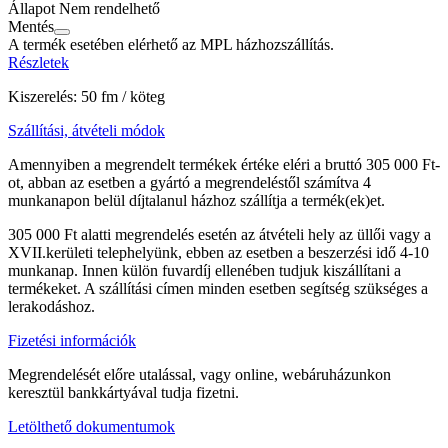
Állapot
Nem rendelhető
Mentés
A termék esetében elérhető az MPL házhozszállítás.
Részletek
Kiszerelés: 50 fm / köteg
Szállítási, átvételi módok
Amennyiben a megrendelt termékek értéke eléri a bruttó 305 000 Ft-
ot, abban az esetben a gyártó a megrendeléstől számítva 4
munkanapon belül díjtalanul házhoz szállítja a termék(ek)et.
305 000 Ft alatti megrendelés esetén az átvételi hely az üllői vagy a
XVII.kerületi telephelyünk, ebben az esetben a beszerzési idő 4-10
munkanap. Innen külön fuvardíj ellenében tudjuk kiszállítani a
termékeket. A szállítási címen minden esetben segítség szükséges a
lerakodáshoz.
Fizetési információk
Megrendelését előre utalással, vagy online, webáruházunkon
keresztül bankkártyával tudja fizetni.
Letölthető dokumentumok