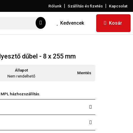
|
|
Rólunk
Szállítás és fizetés
Kapcsolat
Kedvencek
Kosár
yesztő dűbel - 8 x 255 mm
Állapot
Mentés
Nem rendelhető
 MPL házhozszállítás.