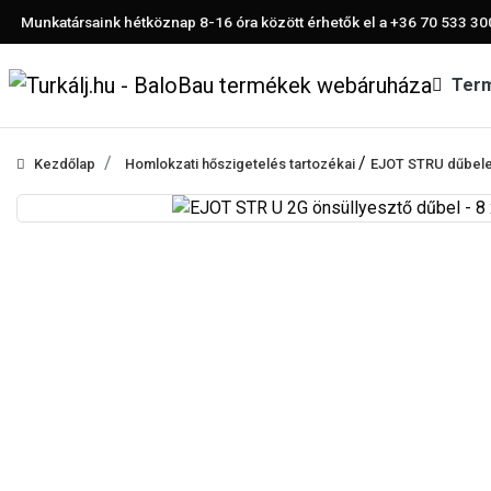
Munkatársaink hétköznap 8-16 óra között érhetők el a
+36 70 533 30
Ter
/
Kezdőlap
Homlokzati hőszigetelés tartozékai
EJOT STRU dűbele