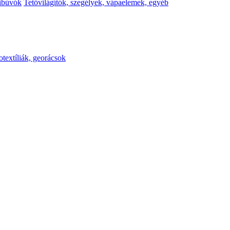
kibúvók
Tetővilágítók, szegélyek, vápaelemek, egyéb
otextíliák, georácsok