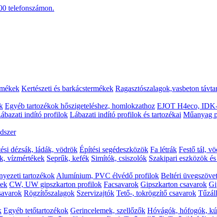
00
telefonszámon.
rmékek
Kertészeti és barkácstermékek
Ragasztószalagok,vasbeton távta
k
Egyéb tartozékok hőszigeteléshez, homlokzathoz
EJOT H4eco, IDK-
ábazati indító profilok
Lábazati indító profilok és tartozékai
Műanyag p
dszer
tési dézsák, ládák, vödrök
Építési segédeszközök
Fa létrák
Festő tál, v
k, vízmértékek
Seprűk, kefék
Simítók, csiszolók
Szakipari eszközök é
yezeti tartozékok
Alumínium, PVC élvédő profilok
Beltéri üvegszövet
kek
CW, UW gipszkarton profilok
Facsavarok
Gipszkarton csavarok
Gi
csavarok
Rögzítőszalagok
Szervizajtók
Tető-, tokrögzítő csavarok
Tűzáll
k
Egyéb tetőtartozékok
Gerincelemek, szellőzők
Hóvágók, hófogók, kú