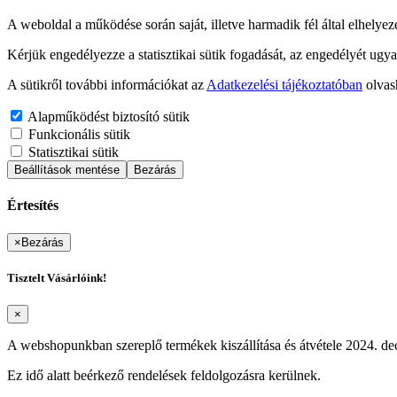
A weboldal a működése során saját, illetve harmadik fél által elhelyez
Kérjük engedélyezze a statisztikai sütik fogadását, az engedélyét ugya
A sütikről további információkat az
Adatkezelési tájékoztatóban
olvas
Alapműködést biztosító sütik
Funkcionális sütik
Statisztikai sütik
Beállítások mentése
Bezárás
Értesítés
×
Bezárás
Tisztelt Vásárlóink!
×
A webshopunkban szereplő termékek kiszállítása és átvétele 2024. dec
Ez idő alatt beérkező rendelések feldolgozásra kerülnek.