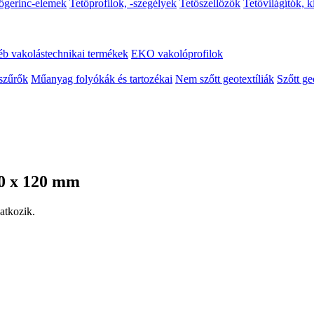
őgerinc-elemek
Tetőprofilok, -szegélyek
Tetőszellőzők
Tetővilágítók, 
b vakolástechnikai termékek
EKO vakolóprofilok
szűrők
Műanyag folyókák és tartozékai
Nem szőtt geotextíliák
Szőtt ge
0 x 120 mm
atkozik.