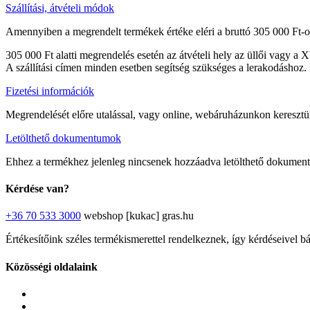
Szállítási, átvételi módok
Amennyiben a megrendelt termékek értéke eléri a bruttó 305 000 Ft-ot
305 000 Ft alatti megrendelés esetén az átvételi hely az üllői vagy a 
A szállítási címen minden esetben segítség szükséges a lerakodáshoz.
Fizetési információk
Megrendelését előre utalással, vagy online, webáruházunkon keresztül 
Letölthető dokumentumok
Ehhez a termékhez jelenleg nincsenek hozzáadva letölthető dokumen
Kérdése van?
+36 70 533 3000
webshop [kukac] gras.hu
Értékesítőink széles termékismerettel rendelkeznek, így kérdéseivel b
Közösségi oldalaink