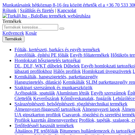
Munkatársaink hétköznap 8-16 óra között érhetők el a
+36 70 533 30
Rólunk
|
Szállítás és fizetés
|
Kapcsolat
Termékek
Kedvencek
Kosár
Termékek
Fóliák, kertészeti, barkács és egyéb termékek
Agrofóliák, építési PE fóliák
Egyéb fóliatermékek
Hőtükrös te
Homlokzati hőszigetelés tartozékai
DL, DLF, WKT dűbelek
Dűbelek
Egyéb homlokzati tartozéko
lábazati profilokhoz
Hálós profilok
Homlokzati üvegszövetek
L
Kemikáliák, hangszigetelés, parkettaszegély
Hangszigetelés, dilatáció
Kemikáliák
SLIM parkettaszegély ren
Szakipari szerszámok és munkaeszközök
Acélspaklik, spatulák
Alumínium létrák
Egyéb szerszámok
Épí
Glettelők
Keverőszárak
Kőműveskanalak, fugázók
Lehúzóléce
Szárazépítészeti, belsőépítészeti, rögzítéstechnikai termékek
Álmennyezet-függesztő tartozékok
Álmennyezeti lapok
Álmenn
UA gipszkarton profilok
Csavarok, rögzítési és szerelési termé
Profilok kazettás álmennyezethez
Profilok, tapéták, szalagok, 
Tetőfedésnél használt termékek
Általános PE tetőfóliák
Bitumenes hullámlemezek és tartozéko