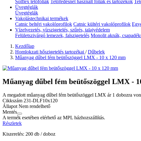
Solflex tetőfóliák
Tetőfedésnél használt fóliák és tartozékok
Tet
Üvegtéglák
Üvegtéglák
Vakolástechnikai termékek
Catnic beltéri vakolóprofilok
Catnic kültéri vakolóprofilok
Egyé
Vízelvezetés, vízszigetelés, szűrés, talajvédelem
Felületszivárgó lemezek, falszigetelés
Monolit aknák, csapadék
Kezdőlap
Homlokzati hőszigetelés tartozékai
/
Dűbelek
Műanyag dűbel fém beütőszöggel LMX - 10 x 120 mm
Műanyag dűbel fém beütőszöggel LMX - 1
A megadott műanyag dűbel fém beütőszöggel LMX ár 1 dobozra von
Cikkszám
231-DLF10x120
Állapot
Nem rendelhető
Mentés
A termék esetében elérhető az MPL házhozszállítás.
Részletek
Kiszerelés: 200 db / doboz