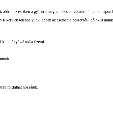
, abban az esetben a gyártó a megrendeléstől számítva 4 munkanapon bel
XVII.kerületi telephelyünk, ebben az esetben a beszerzési idő 4-10 munk
bankkártyával tudja fizetni.
tumok.
átran fordulhat hozzájuk.