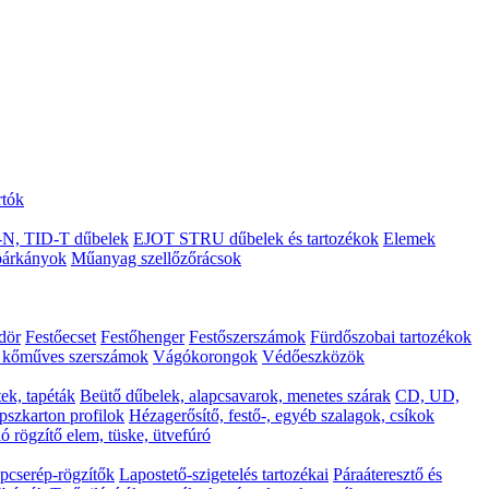
rtók
N, TID-T dűbelek
EJOT STRU dűbelek és tartozékok
Elemek
árkányok
Műanyag szellőzőrácsok
ödör
Festőecset
Festőhenger
Festőszerszámok
Fürdőszobai tartozékok
s kőműves szerszámok
Vágókorongok
Védőeszközök
ek, tapéták
Beütő dűbelek, alapcsavarok, menetes szárak
CD, UD,
pszkarton profilok
Hézagerősítő, festő-, egyéb szalagok, csíkok
ó rögzítő elem, tüske, ütvefúró
pcserép-rögzítők
Lapostető-szigetelés tartozékai
Páraáteresztő és