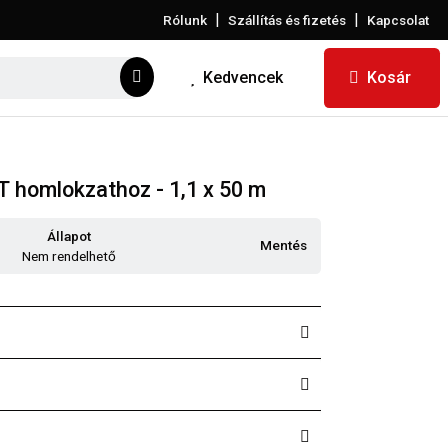
|
|
Rólunk
Szállítás és fizetés
Kapcsolat
Kedvencek
Kosár
homlokzathoz - 1,1 x 50 m
Állapot
Mentés
Nem rendelhető