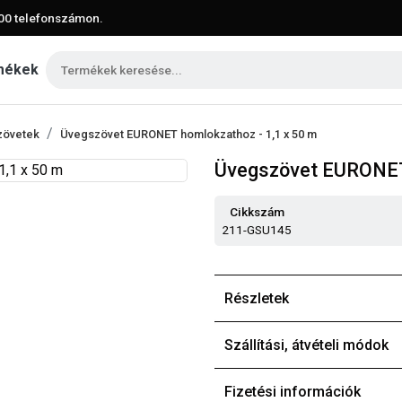
00
telefonszámon.
mékek
zövetek
Üvegszövet EURONET homlokzathoz - 1,1 x 50 m
Üvegszövet EURONET 
Cikkszám
211-GSU145
Részletek
Szállítási, átvételi módok
Fizetési információk