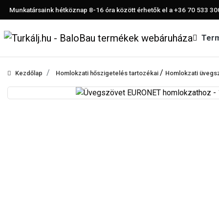
Munkatársaink hétköznap 8-16 óra között érhetők el a
+36 70 533 30
Ter
/
Kezdőlap
Homlokzati hőszigetelés tartozékai
Homlokzati üvegs