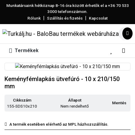
Munkatársaink hétköznap 8-16 óra között érhetők el a
+36 70 533
3000
telefonszámon.
|
|
Rólunk
Szállítás és fizetés
Kapcsolat
Termékek
Keményfémlapkás ütvefúró - 10 x 210/150
mm
Cikkszám
Állapot
Mentés
155-SDS10x210
Nem rendelhető
A termék esetében elérhető az MPL házhozszállítás.