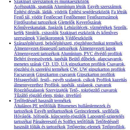
Szakipari szerszámok és munkaeszközök
Acélspaklik, spatulák
Alumínium létrák
Egyéb szerszámok
Építési dézsák, ládák, vödrök
Építési segédeszközök
Fa létrák
Festő tál, vödör
Festőecset
Festőhenger
Festőszerszámok
Fürdőszobai tartozékok
Glettelők
Keverőszárak
Kőműveskanalak, fugázók
Lehúzólécek, vízmértékek
Seprűk,
kefék
Simítók, csiszolók
Szakipari eszközök és kőműves
szerszámok
Vágókorongok
Védőeszközök
Szárazépítészeti, belsőépítészeti, rögzítéstechnikai termékek
Álmennyezet-függesztő tartozékok
Álmennyezeti lapok
Álmennyezeti tartozékok
Alumínium, PVC élvédő profilok
Beltéri üvegszövetek, tapéták
Beütő dűbelek, alapcsavarok,
menetes szárak
CD, UD, UA gipszkarton profilok
Csavarok,
rögzítési és szerelési termékek
CW, UW gipszkarton profilok
Facsavarok
Gipszkarton csavarok
Gipszkarton profilok
Hézagerősítő, festő-, egyéb szalagok, csíkok
Profilok kazettás
álmennyezethez
Profilok, tapéták, szalagok, csavarok
Rögzítőszalagok
Szervizajtók
Tető-, tokrögzítő csavarok
Tűzálló rögzítő elem, tüske, ütvefúró
Tetőfedésnél használt termékek
Általános PE tetőfóliák
Bitumenes hullámlemezek és
tartozékok
Egyéb tetőtartozékok
Gerincelemek, szellőzők
Hóvágók, hófogók, kúpcserép-rögzítők
Lapostető-szigetelés
tartozékai
Páraáteresztő és Solflex tetőfóliák
Tetőfedésnél
használt fóliák és tartozékok
Tetőgerinc-elemek
Tetőprofilok,