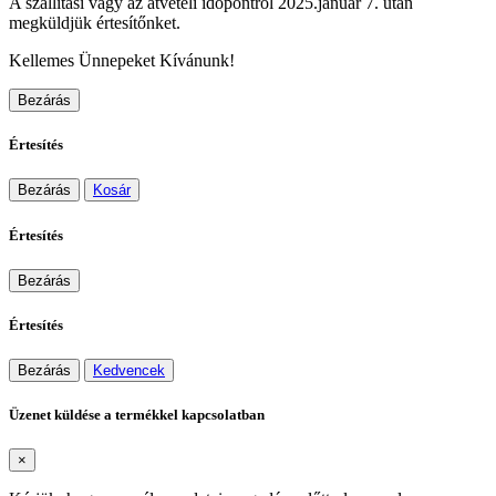
A szállítási vagy az átvételi időpontról 2025.január 7. után
megküldjük értesítőnket.
Kellemes Ünnepeket Kívánunk!
Bezárás
Értesítés
Bezárás
Kosár
Értesítés
Bezárás
Értesítés
Bezárás
Kedvencek
Üzenet küldése a termékkel kapcsolatban
×