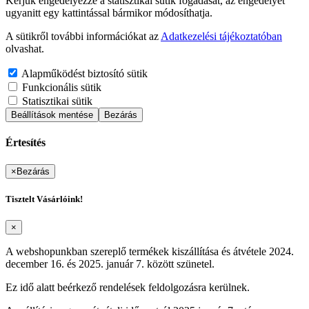
Kérjük engedélyezze a statisztikai sütik fogadását, az engedélyét
ugyanitt egy kattintással bármikor módosíthatja.
A sütikről további információkat az
Adatkezelési tájékoztatóban
olvashat.
Alapműködést biztosító sütik
Funkcionális sütik
Statisztikai sütik
Beállítások mentése
Bezárás
Értesítés
×
Bezárás
Tisztelt Vásárlóink!
×
A webshopunkban szereplő termékek kiszállítása és átvétele 2024.
december 16. és 2025. január 7. között szünetel.
Ez idő alatt beérkező rendelések feldolgozásra kerülnek.