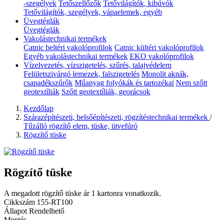
-szegélyek
Tetőszellőzők
Tetővilágítók, kibúvók
Tetővilágítók, szegélyek, vápaelemek, egyéb
Üvegtéglák
Üvegtéglák
Vakolástechnikai termékek
Catnic beltéri vakolóprofilok
Catnic kültéri vakolóprofilok
Egyéb vakolástechnikai termékek
EKO vakolóprofilok
Vízelvezetés, vízszigetelés, szűrés, talajvédelem
Felületszivárgó lemezek, falszigetelés
Monolit aknák,
csapadékszűrők
Műanyag folyókák és tartozékai
Nem szőtt
geotextíliák
Szőtt geotextíliák, georácsok
Kezdőlap
Szárazépítészeti, belsőépítészeti, rögzítéstechnikai termékek
/
Tűzálló rögzítő elem, tüske, ütvefúró
Rögzítő tüske
Rögzítő tüske
A megadott rögzítő tüske ár 1 kartonra vonatkozik.
Cikkszám
155-RT100
Állapot
Rendelhető
Mentés