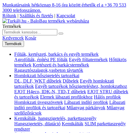
Munkatársaink hétköznap 8-16 óra között érhetők el a
+36 70 533
3000
telefonszámon.
Rólunk
|
Szállítás és fizetés
|
Kapcsolat
Termékek
Kedvencek
Kosár
Termékek
Fóliák, kertészeti, barkács és egyéb termékek
Agrofóliák, építési PE fóliák
Egyéb fóliatermékek
Hőtükrös
termékek
Kertészeti és barkácstermékek
Ragasztószalagok,vasbeton távtartók
Homlokzati hőszigetelés tartozékai
DL, DLF, WKT dűbelek
Dűbelek
Egyéb homlokzati
tartozékok
Egyéb tartozékok hőszigeteléshez, homlokzathoz
EJOT H4eco, IDK-N, TID-T dűbelek
EJOT STRU dűbelek
és tartozékok
Elemek lábazati profilokhoz
Hálós profilok
Homlokzati üvegszövetek
Lábazati indító profilok
Lábazati
indító profilok és tartozékai
Műanyag párkányok
Műanyag
szellőzőrácsok
Kemikáliák, hangszigetelés, parkettaszegély
Hangszigetelés, dilatáció
Kemikáliák
SLIM parkettaszegély
rendszer