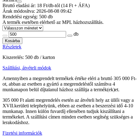
Bruttó eladási ár: 18
Ft/db-tól
(14 Ft + ÁFA)
Árak módosítva: 2026-08-08 09:42
Rendelési egység:
500 db
A termék esetében elérhető az MPL házhozszállítás.
db
Kosárba
Részletek
Kiszerelés: 500 db / karton
Szállítási, átvételi módok
Amennyiben a megrendelt termékek értéke eléri a bruttó 305 000 Ft-
ot, abban az esetben a gyártó a megrendeléstől számítva 4
munkanapon belül díjtalanul házhoz szállítja a termék(ek)et.
305 000 Ft alatti megrendelés esetén az átvételi hely az üllői vagy a
XVII.kerületi telephelyünk, ebben az esetben a beszerzési idő 4-10
munkanap. Innen külön fuvardíj ellenében tudjuk kiszállítani a
termékeket. A szállítási címen minden esetben segítség szükséges a
lerakodáshoz.
Fizetési információk