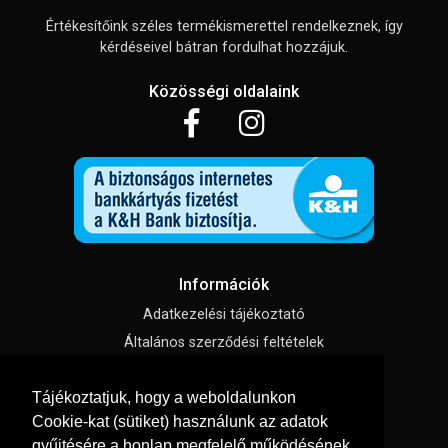
Értékesítőink széles termékismerettel rendelkeznek, így
kérdéseivel bátran fordulhat hozzájuk.
Közösségi oldalaink
Információk
Adatkezelési tájékoztató
Általános szerződési feltételek
Impresszum
Tájékoztatjuk, hogy a weboldalunkon
Süti beállítások
Cookie-kat (sütiket) használunk az adatok
gyűjtésére a honlap megfelelő működésének