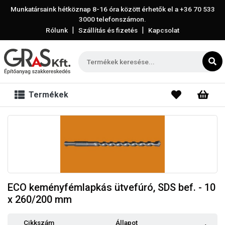
Munkatársaink hétköznap 8-16 óra között érhetők el a
+36 70 533
3000
telefonszámon.
|
|
Rólunk
Szállítás és fizetés
Kapcsolat
Termékek
ECO keményfémlapkás ütvefúró, SDS bef. - 10
x 260/200 mm
Cikkszám
Állapot