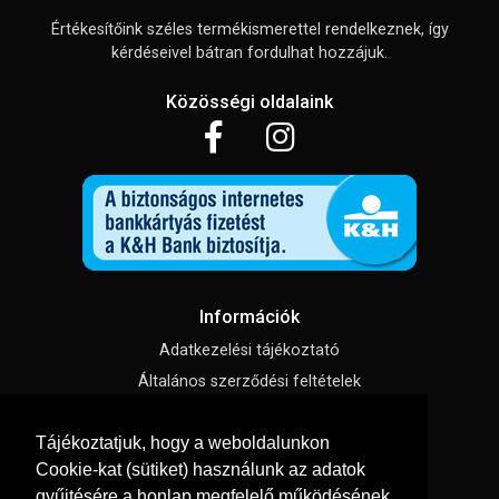
Értékesítőink széles termékismerettel rendelkeznek, így
kérdéseivel bátran fordulhat hozzájuk.
Közösségi oldalaink
Információk
Adatkezelési tájékoztató
Általános szerződési feltételek
Impresszum
Tájékoztatjuk, hogy a weboldalunkon
Süti beállítások
Cookie-kat (sütiket) használunk az adatok
gyűjtésére a honlap megfelelő működésének