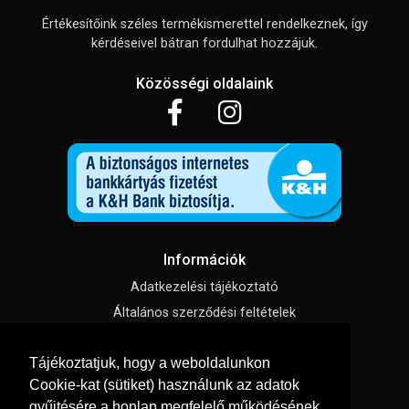
Értékesítőink széles termékismerettel rendelkeznek, így
kérdéseivel bátran fordulhat hozzájuk.
Közösségi oldalaink
Információk
Adatkezelési tájékoztató
Általános szerződési feltételek
Impresszum
Tájékoztatjuk, hogy a weboldalunkon
Süti beállítások
Cookie-kat (sütiket) használunk az adatok
gyűjtésére a honlap megfelelő működésének