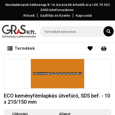
Munkatársaink hétköznap 8-16 óra között érhetők el a
+36 70 533
3000
telefonszámon.
|
|
Rólunk
Szállítás és fizetés
Kapcsolat
Termékek
ECO keményfémlapkás ütvefúró, SDS bef. - 10
x 210/150 mm
Cikkszám
Állapot