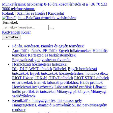
Munkatársaink hétköznap 8-16 óra között érhetők el a
+36 70 533
3000
telefonszámon.
Rólunk
|
Szállítás és fizetés
|
Kapcsolat
Termékek
Kedvencek
Kosár
Termékek
Fóliák, kertészeti, barkács és egyéb termékek
Agrofóliák, építési PE fóliák
Egyéb fóliatermékek
Hőtükrös
termékek
Kertészeti és barkácstermékek
Ragasztószalagok,vasbeton távtartók
Homlokzati hőszigetelés tartozékai
DL, DLF, WKT dűbelek
Dűbelek
Egyéb homlokzati
tartozékok
Egyéb tartozékok hőszigeteléshez, homlokzathoz
EJOT H4eco, IDK-N, TID-T dűbelek
EJOT STRU dűbelek
és tartozékok
Elemek lábazati profilokhoz
Hálós profilok
Homlokzati üvegszövetek
Lábazati indító profilok
Lábazati
indító profilok és tartozékai
Műanyag párkányok
Műanyag
szellőzőrácsok
Kemikáliák, hangszigetelés, parkettaszegély
Hangszigetelés, dilatáció
Kemikáliák
SLIM parkettaszegély
rendszer