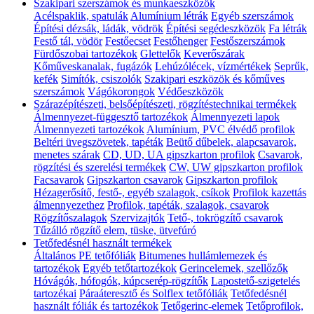
Szakipari szerszámok és munkaeszközök
Acélspaklik, spatulák
Alumínium létrák
Egyéb szerszámok
Építési dézsák, ládák, vödrök
Építési segédeszközök
Fa létrák
Festő tál, vödör
Festőecset
Festőhenger
Festőszerszámok
Fürdőszobai tartozékok
Glettelők
Keverőszárak
Kőműveskanalak, fugázók
Lehúzólécek, vízmértékek
Seprűk,
kefék
Simítók, csiszolók
Szakipari eszközök és kőműves
szerszámok
Vágókorongok
Védőeszközök
Szárazépítészeti, belsőépítészeti, rögzítéstechnikai termékek
Álmennyezet-függesztő tartozékok
Álmennyezeti lapok
Álmennyezeti tartozékok
Alumínium, PVC élvédő profilok
Beltéri üvegszövetek, tapéták
Beütő dűbelek, alapcsavarok,
menetes szárak
CD, UD, UA gipszkarton profilok
Csavarok,
rögzítési és szerelési termékek
CW, UW gipszkarton profilok
Facsavarok
Gipszkarton csavarok
Gipszkarton profilok
Hézagerősítő, festő-, egyéb szalagok, csíkok
Profilok kazettás
álmennyezethez
Profilok, tapéták, szalagok, csavarok
Rögzítőszalagok
Szervizajtók
Tető-, tokrögzítő csavarok
Tűzálló rögzítő elem, tüske, ütvefúró
Tetőfedésnél használt termékek
Általános PE tetőfóliák
Bitumenes hullámlemezek és
tartozékok
Egyéb tetőtartozékok
Gerincelemek, szellőzők
Hóvágók, hófogók, kúpcserép-rögzítők
Lapostető-szigetelés
tartozékai
Páraáteresztő és Solflex tetőfóliák
Tetőfedésnél
használt fóliák és tartozékok
Tetőgerinc-elemek
Tetőprofilok,