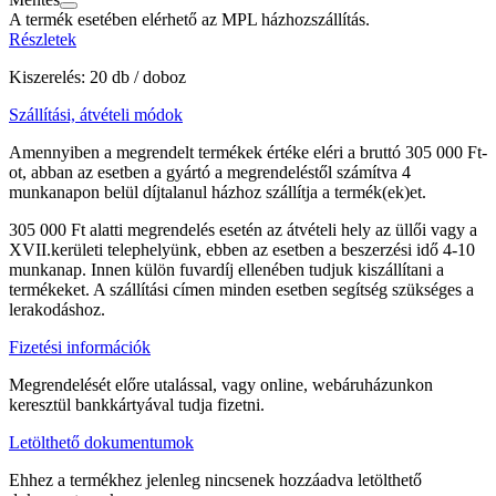
A termék esetében elérhető az MPL házhozszállítás.
Részletek
Kiszerelés: 20 db / doboz
Szállítási, átvételi módok
Amennyiben a megrendelt termékek értéke eléri a bruttó 305 000 Ft-
ot, abban az esetben a gyártó a megrendeléstől számítva 4
munkanapon belül díjtalanul házhoz szállítja a termék(ek)et.
305 000 Ft alatti megrendelés esetén az átvételi hely az üllői vagy a
XVII.kerületi telephelyünk, ebben az esetben a beszerzési idő 4-10
munkanap. Innen külön fuvardíj ellenében tudjuk kiszállítani a
termékeket. A szállítási címen minden esetben segítség szükséges a
lerakodáshoz.
Fizetési információk
Megrendelését előre utalással, vagy online, webáruházunkon
keresztül bankkártyával tudja fizetni.
Letölthető dokumentumok
Ehhez a termékhez jelenleg nincsenek hozzáadva letölthető