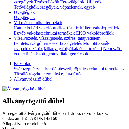
-szegélyek
Tetőszellőzők
Tetővilágítók, kibúvók
Tetővilágítók, szegélyek, vápaelemek, egyéb
Üvegtéglák
Üvegtéglák
Vakolástechnikai termékek
Catnic beltéri vakolóprofilok
Catnic kültéri vakolóprofilok
Egyéb vakolástechnikai termékek
EKO vakolóprofilok
Vízelvezetés, vízszigetelés, szűrés, talajvédelem
Felületszivárgó lemezek, falszigetelés
Monolit aknák,
csapadékszűrők
Műanyag folyókák és tartozékai
Nem szőtt
geotextíliák
Szőtt geotextíliák, georácsok
Kezdőlap
Szárazépítészeti, belsőépítészeti, rögzítéstechnikai termékek
/
Tűzálló rögzítő elem, tüske, ütvefúró
Állványrögzítő dűbel
Állványrögzítő dűbel
A megadott állványrögzítő dűbel ár 1 dobozra vonatkozik.
Cikkszám
155-ARDK14x160
Állapot
Nem rendelhető
Mentés