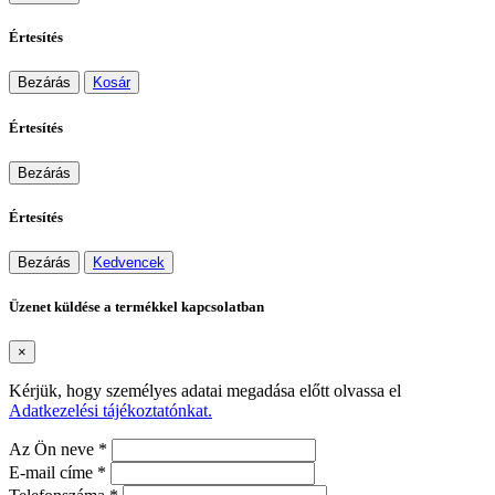
Értesítés
Bezárás
Kosár
Értesítés
Bezárás
Értesítés
Bezárás
Kedvencek
Üzenet küldése a termékkel kapcsolatban
×
Kérjük, hogy személyes adatai megadása előtt olvassa el
Adatkezelési tájékoztatónkat.
Az Ön neve *
E-mail címe *