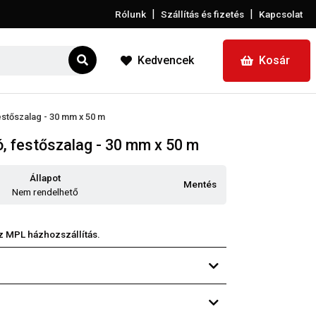
|
|
Rólunk
Szállítás és fizetés
Kapcsolat
Kedvencek
Kosár
stőszalag - 30 mm x 50 m
, festőszalag - 30 mm x 50 m
Állapot
Mentés
Nem rendelhető
z MPL házhozszállítás.