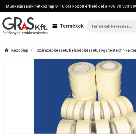
Munkatársaink hétköznap 8-16 óra között érhetők el a
+36 70 533 30
Termékek
Kezdőlap
Szárazépítészeti, belsőépítészeti, rögzítéstechnikai 