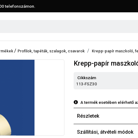
00
telefonszámon.
/
termékek
Profilok, tapéták, szalagok, csavarok
Krepp-papír maszkoló, fe
Krepp-papír maszkoló
Cikkszám
113-FSZ30
A termék esetében elérhető a
Részletek
Szállítási, átvételi módok