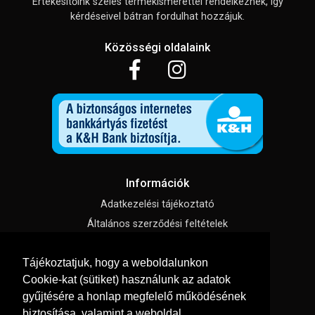
Értékesítőink széles termékismerettel rendelkeznek, így
kérdéseivel bátran fordulhat hozzájuk.
Közösségi oldalaink
Információk
Adatkezelési tájékoztató
Általános szerződési feltételek
Impresszum
Tájékoztatjuk, hogy a weboldalunkon
Süti beállítások
Cookie-kat (sütiket) használunk az adatok
gyűjtésére a honlap megfelelő működésének
Menü
biztosítása, valamint a weboldal