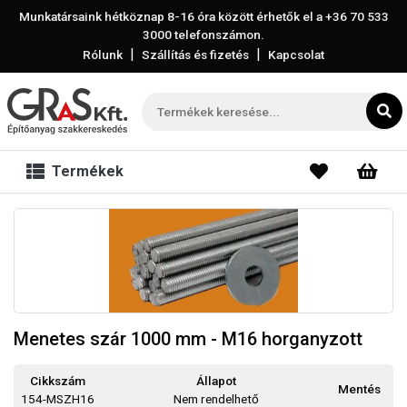
Munkatársaink hétköznap 8-16 óra között érhetők el a
+36 70 533
3000
telefonszámon.
|
|
Rólunk
Szállítás és fizetés
Kapcsolat
Termékek
Menetes szár 1000 mm - M16 horganyzott
Cikkszám
Állapot
Mentés
154-MSZH16
Nem rendelhető