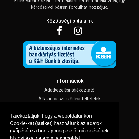
Értékesítőink széles termékismerettel rendelkeznek, így
kérdéseivel bátran fordulhat hozzájuk.
Közösségi oldalaink
Információk
Adatkezelési tájékoztató
Általános szerződési feltételek
Impresszum
Tájékoztatjuk, hogy a weboldalunkon
Süti beállítások
Cookie-kat (sütiket) használunk az adatok
gyűjtésére a honlap megfelelő működésének
Menü
biztosítása, valamint a weboldal