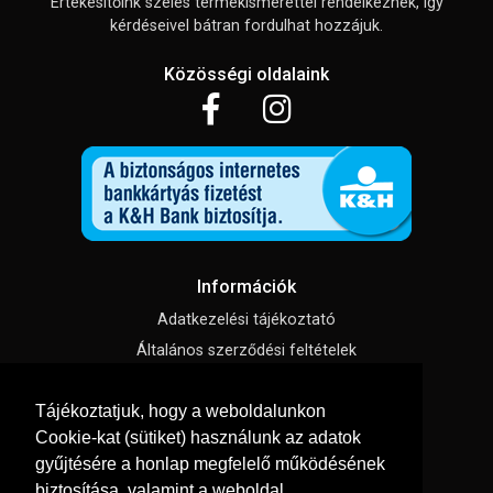
Értékesítőink széles termékismerettel rendelkeznek, így
kérdéseivel bátran fordulhat hozzájuk.
Közösségi oldalaink
Információk
Adatkezelési tájékoztató
Általános szerződési feltételek
Impresszum
Tájékoztatjuk, hogy a weboldalunkon
Süti beállítások
Cookie-kat (sütiket) használunk az adatok
gyűjtésére a honlap megfelelő működésének
Menü
biztosítása, valamint a weboldal