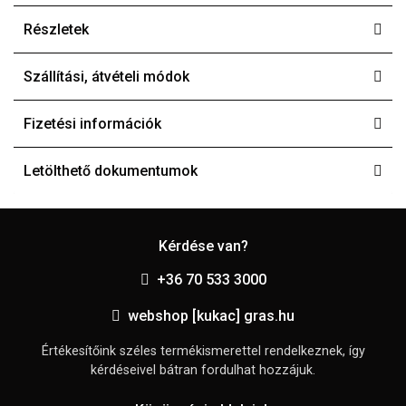
Részletek
Szállítási, átvételi módok
Fizetési információk
Letölthető dokumentumok
Kérdése van?
+36 70 533 3000
webshop [kukac] gras.hu
Értékesítőink széles termékismerettel rendelkeznek, így
kérdéseivel bátran fordulhat hozzájuk.