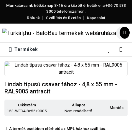
Munkatársaink hétköznap 8-16 óra között érhetők el a
+36 70 533
3000
telefonszámon.
|
|
Rólunk
Szállítás és fizetés
Kapcsolat
Termékek
Lindab típusú csavar fához - 4,8 x 55 mm -
RAL9005 antracit
Cikkszám
Állapot
Mentés
153-WFD4,8x55/9005
Nem rendelhető
A termék esetében elérhető az MPL házhozszállítás.