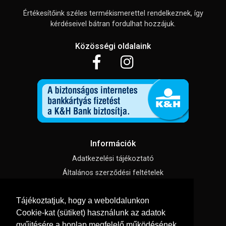
Értékesítőink széles termékismerettel rendelkeznek, így
kérdéseivel bátran fordulhat hozzájuk.
Közösségi oldalaink
Információk
Adatkezelési tájékoztató
Általános szerződési feltételek
Impresszum
Tájékoztatjuk, hogy a weboldalunkon
Süti beállítások
Cookie-kat (sütiket) használunk az adatok
gyűjtésére a honlap megfelelő működésének