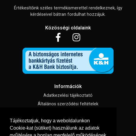
Értékesítőink széles termékismerettel rendelkeznek, így
kérdéseivel bátran fordulhat hozzájuk.
Közösségi oldalaink
Információk
Adatkezelési tájékoztató
Általános szerződési feltételek
Impresszum
Tájékoztatjuk, hogy a weboldalunkon
Süti beállítások
Cookie-kat (sütiket) használunk az adatok
gyűjtésére a honlap megfelelő működésének