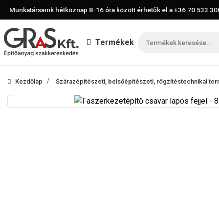
Munkatársaink hétköznap 8-16 óra között érhetők el a
+36 70 533 30
Termékek
Kezdőlap
Szárazépítészeti, belsőépítészeti, rögzítéstechnikai t