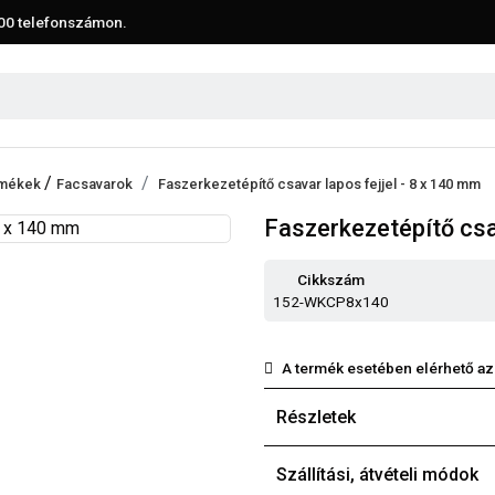
00
telefonszámon.
/
ermékek
Facsavarok
Faszerkezetépítő csavar lapos fejjel - 8 x 140 mm
Faszerkezetépítő csav
Cikkszám
152-WKCP8x140
A termék esetében elérhető az
Részletek
Szállítási, átvételi módok