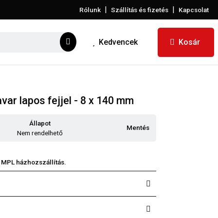
|
|
Rólunk
Szállítás és fizetés
Kapcsolat
Kedvencek
Kosár
ar lapos fejjel - 8 x 140 mm
Állapot
Mentés
Nem rendelhető
 MPL házhozszállítás.