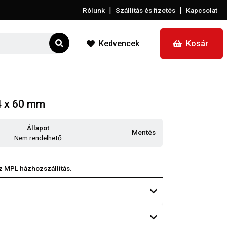
|
|
Rólunk
Szállítás és fizetés
Kapcsolat
Kedvencek
Kosár
4 x 60 mm
Állapot
Mentés
Nem rendelhető
z MPL házhozszállítás.