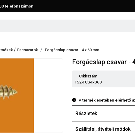
00
telefonszámon.
/
termékek
Facsavarok
Forgácslap csavar - 4 x 60 mm
Forgácslap csavar - 
Cikkszám
152-FCS4x060
A termék esetében elérhető a
Részletek
Szállítási, átvételi módok