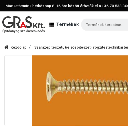
Munkatársaink hétköznap 8-16 óra között érhetők el a
+36 70 533 30
Termékek
Kezdőlap
Szárazépítészeti, belsőépítészeti, rögzítéstechnikai 