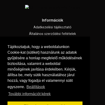
Információk
Adatkezelési tájékoztató
Általános szerződési feltételek
Impresszum
Tájékoztatjuk, hogy a weboldalunkon
Süti beállítások
Cookie-kat (sütiket) használunk az adatok
gyűjtésére a honlap megfelelő működésének
Menü
biztosítása, valamint a weboldal
Hírek, cikkek
minőségének javítása érdekében. Kérjük,
állítsa be, mely sütik használatához járul
Kapcsolat
hozzá, vagy fogadja el valamennyi sütit
Letölthető katalógusok
egyszerre.
Beállítások
Rólunk
További információt kérek
Szállítás és fizetés
Vásárlási feltételek