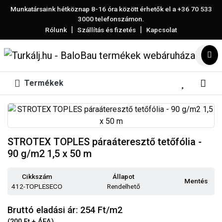
Munkatársaink hétköznap 8-16 óra között érhetők el a
+36 70 533
3000
telefonszámon.
|
|
Rólunk
Szállítás és fizetés
Kapcsolat
Termékek
STROTEX TOPLES páraáteresztő tetőfólia -
90 g/m2 1,5 x 50 m
Cikkszám
Állapot
Mentés
412-TOPLESECO
Rendelhető
Bruttó eladási ár: 254
Ft/m2
(200 Ft + ÁFA)