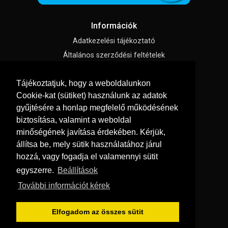
Információk
Adatkezelési tájékoztató
Általános szerződési feltételek
Impresszum
Tájékoztatjuk, hogy a weboldalunkon
Süti beállítások
Cookie-kat (sütiket) használunk az adatok
gyűjtésére a honlap megfelelő működésének
Menü
biztosítása, valamint a weboldal
Hírek, cikkek
minőségének javítása érdekében. Kérjük,
állítsa be, mely sütik használatához járul
Kapcsolat
hozzá, vagy fogadja el valamennyi sütit
Letölthető katalógusok
egyszerre.
Beállítások
Rólunk
További információt kérek
Szállítás és fizetés
Vásárlási feltételek
Elfogadom az összes sütit