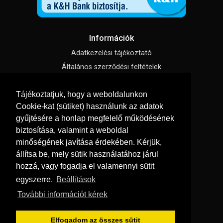
Információk
Adatkezelési tájékoztató
Általános szerződési feltételek
Impresszum
Tájékoztatjuk, hogy a weboldalunkon
Süti beállítások
Cookie-kat (sütiket) használunk az adatok
gyűjtésére a honlap megfelelő működésének
Menü
biztosítása, valamint a weboldal
Hírek, cikkek
minőségének javítása érdekében. Kérjük,
állítsa be, mely sütik használatához járul
Kapcsolat
hozzá, vagy fogadja el valamennyi sütit
Letölthető katalógusok
egyszerre.
Beállítások
Rólunk
További információt kérek
Szállítás és fizetés
Vásárlási feltételek
Elfogadom az összes sütit