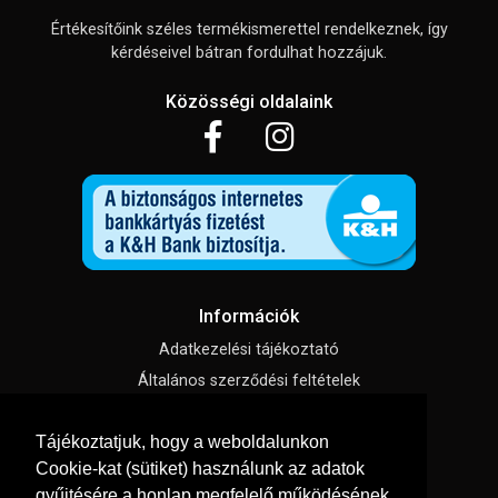
Értékesítőink széles termékismerettel rendelkeznek, így
kérdéseivel bátran fordulhat hozzájuk.
Közösségi oldalaink
Információk
Adatkezelési tájékoztató
Általános szerződési feltételek
Impresszum
Tájékoztatjuk, hogy a weboldalunkon
Süti beállítások
Cookie-kat (sütiket) használunk az adatok
gyűjtésére a honlap megfelelő működésének