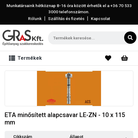
Munkatársaink hétköznap 8-16 óra között érhetők el a
+36 70 533
3000
telefonszámon.
|
|
Rólunk
Szállítás és fizetés
Kapcsolat
Termékek
ETA minősített alapcsavar LE-ZN - 10 x 115
mm
Cikkszám
Állapot