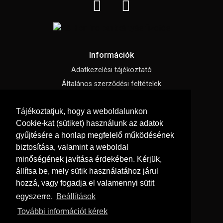
Információk
Adatkezelési tájékoztató
Általános szerződési feltételek
Impresszum
Tájékoztatjuk, hogy a weboldalunkon
Süti beállítások
Cookie-kat (sütiket) használunk az adatok
gyűjtésére a honlap megfelelő működésének
Menü
biztosítása, valamint a weboldal
Hírek, cikkek
minőségének javítása érdekében. Kérjük,
állítsa be, mely sütik használatához járul
Kapcsolat
hozzá, vagy fogadja el valamennyi sütit
Letölthető katalógusok
egyszerre.
Beállítások
Rólunk
További információt kérek
Szállítás és fizetés