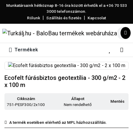
Munkatársaink hétköznap 8-16 óra között érhetők el a
+36 70 533
3000
telefonszámon.
|
|
Rólunk
Szállítás és fizetés
Kapcsolat
Termékek
Ecofelt fúrásbiztos geotextília - 300 g/m2 - 2
x 100 m
Cikkszám
Állapot
Mentés
751-PESF300/2x100
Nem rendelhető
A termék esetében elérhető az MPL házhozszállítás.