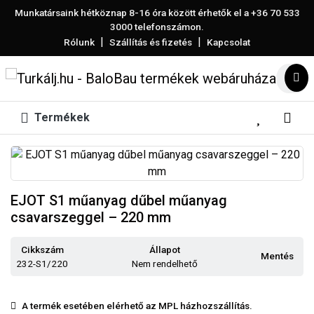
Munkatársaink hétköznap 8-16 óra között érhetők el a
+36 70 533
3000
telefonszámon.
|
|
Rólunk
Szállítás és fizetés
Kapcsolat
Termékek
EJOT S1 műanyag dűbel műanyag
csavarszeggel – 220 mm
Cikkszám
Állapot
Mentés
232-S1/220
Nem rendelhető
A termék esetében elérhető az MPL házhozszállítás.