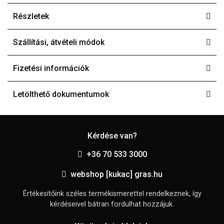
Részletek
Szállítási, átvételi módok
Fizetési információk
Letölthető dokumentumok
Kérdése van?
+36 70 533 3000
webshop [kukac] gras.hu
Értékesítőink széles termékismerettel rendelkeznek, így
kérdéseivel bátran fordulhat hozzájuk.