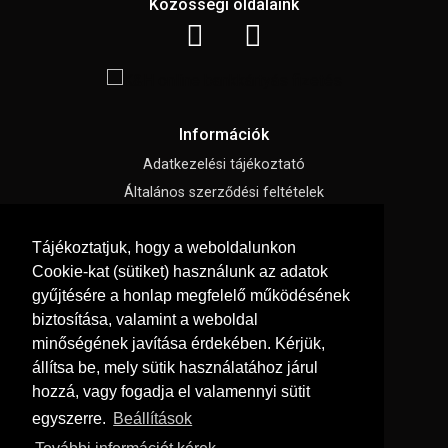
Közösségi oldalaink
Információk
Adatkezelési tájékoztató
Általános szerződési feltételek
Impresszum
Tájékoztatjuk, hogy a weboldalunkon
Süti beállítások
Cookie-kat (sütiket) használunk az adatok
gyűjtésére a honlap megfelelő működésének
Menü
biztosítása, valamint a weboldal
Hírek, cikkek
minőségének javítása érdekében. Kérjük,
állítsa be, mely sütik használatához járul
Kapcsolat
hozzá, vagy fogadja el valamennyi sütit
Letölthető katalógusok
egyszerre.
Beállítások
Rólunk