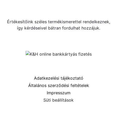
+36 70 533 3000
webshop [kukac] gras.hu
Értékesítőink széles termékismerettel rendelkeznek,
így kérdéseivel bátran fordulhat hozzájuk.
Közösségi oldalaink
Információk
Adatkezelési tájékoztató
Általános szerződési feltételek
Impresszum
Süti beállítások
Menü